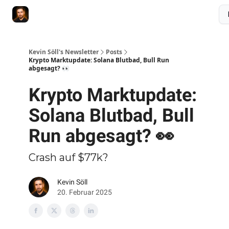
Membership
Videokurs
Webseite
Kontakt
Upgrade
Kevin Söll's Newsletter
Posts
Krypto Marktupdate: Solana Blutbad, Bull Run
abgesagt? 👀
Krypto Marktupdate:
Solana Blutbad, Bull
Run abgesagt? 👀
Crash auf $77k?
Kevin Söll
20. Februar 2025