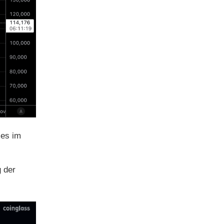
 es im
g der