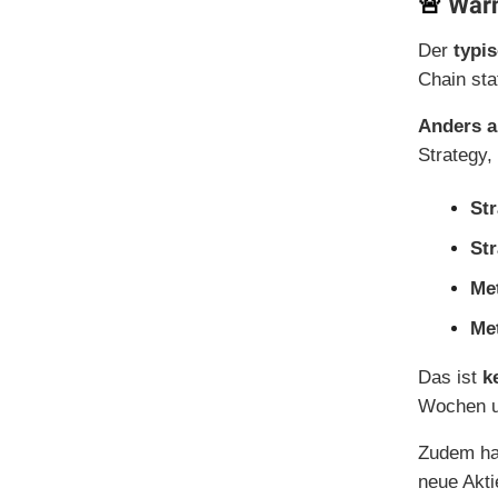
🚨
Warn
Der
typi
Chain sta
Anders a
Strategy,
St
St
Me
Me
Das ist
k
Wochen u
Zudem ha
neue Akti