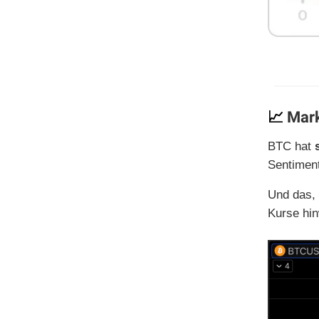
📈
Mark
BTC hat
Sentiment 
Und das,
Kurse hin