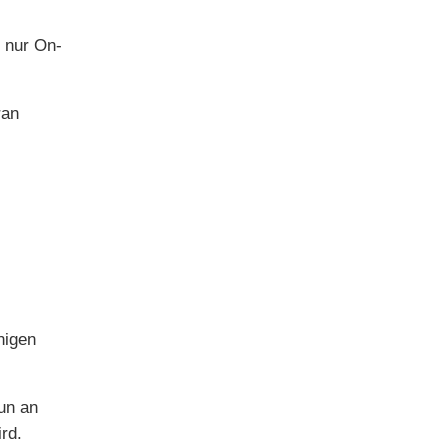
 nur On-
ran
nigen
un an
rd.