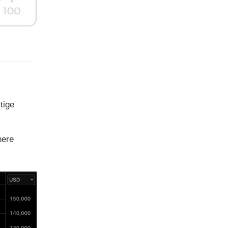
tige
here