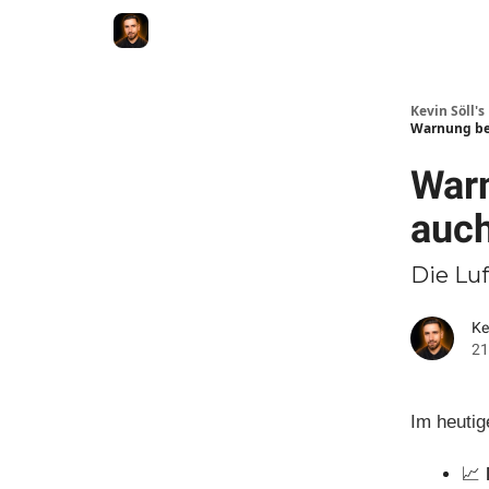
Membership
Videokurs
Webseite
Kontakt
Kevin Söll'
Warnung bes
Warn
auch
Die Luf
Ke
21
Im heutig
📈