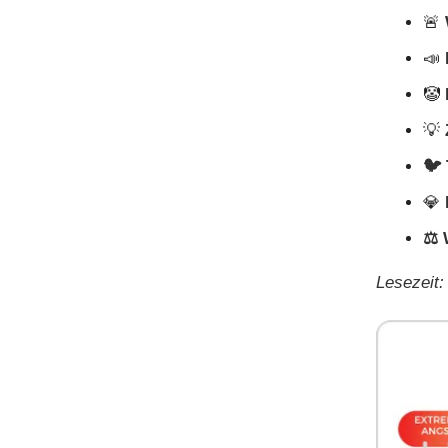
🚨
📣
🤡
💡
🐦
💎
⚖️
Lesezeit: