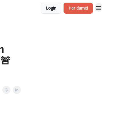
Login
Her damit!
n
 🚨