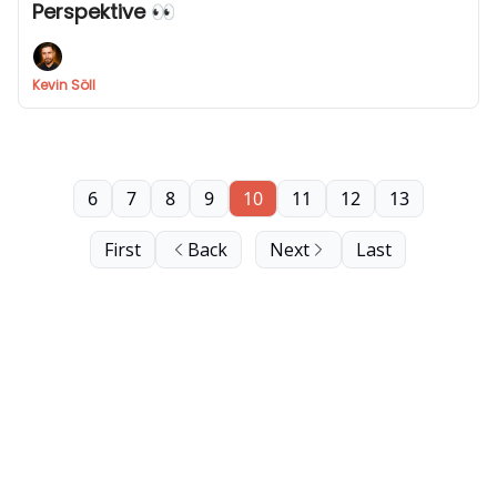
Perspektive 👀
Kevin Söll
6
7
8
9
10
11
12
13
First
Back
Next
Last