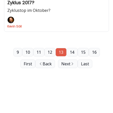
Zyklus 2017?
Zyklustop im Oktober?
Kevin Söll
9
10
11
12
13
14
15
16
First
Back
Next
Last